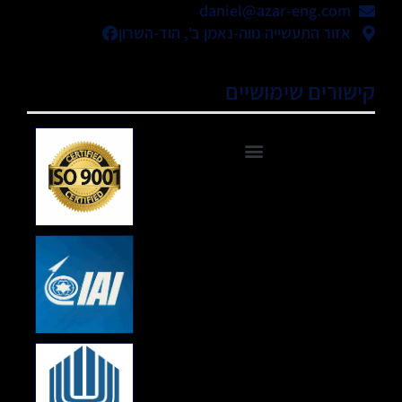
daniel@azar-eng.com
אזור התעשייה נווה-נאמן ב', הוד-השרון
קישורים שימושיים