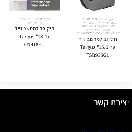
מידע נוסף
מידע נוסף
Targus
,
מגוון גדול למוצרי
תיק יד למחשב נייד
,
תיקים
TARGUS תחנות עגינה במגוון
למחשב נייד
דגמים תיקי גב למחשב נייד
תיק צד למחשב נייד
Targus יבואן בישראל
0548824561
,
תיקים למחשב נייד
18-17" Targus
תיק גב למחשב נייד
CN418EU
עד 15.6” Targus
TSB938GL
יצירת קשר
פרטי התקשרות