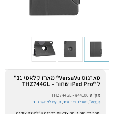
טארגוס VersaVu® מארז קלאסי 11"
ל ®iPad Pro שחור – THZ744GL
מק"ט
THZ744GL - #44100
Targus
טאבלט ואביזרים
תיקים למחשב נייד
,
,
עובר בדיקות טיפה צבאיות בדרגה 4 'להגנה איתנה