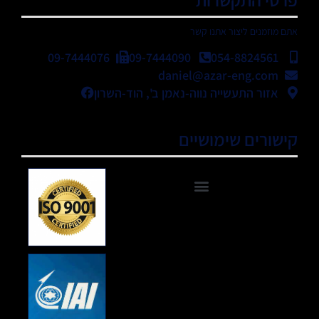
אתם מוזמנים ליצור אתנו קשר
09-7444076
09-7444090
054-8824561
daniel@azar-eng.com
אזור התעשייה נווה-נאמן ב', הוד-השרון
קישורים שימושיים