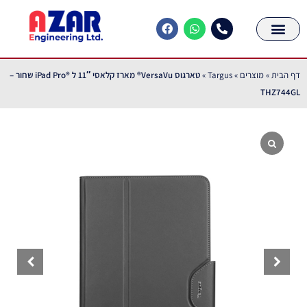
דף הבית
»
מוצרים
»
Targus
»
טארגוס VersaVu® מארז קלאסי 11″ ל ®iPad Pro שחור –
THZ744GL