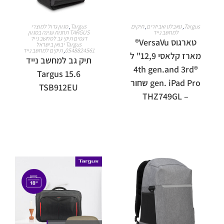
מידע נוסף
מידע נוסף
Targus
,
טאבלט ואביזרים
,
תיקים
Targus
,
מגוון גדול למוצרי
למחשב נייד
TARGUS תחנות עגינה במגוון
דגמים תיקי גב למחשב נייד
טארגוס VersaVu®
Targus יבואן בישראל
0548824561
,
תיקים למחשב נייד
מארז קלאסי 12,9" ל
תיק גב למחשב נייד
®4th gen.and 3rd
15.6 Targus
gen. iPad Pro שחור
TSB912EU
– THZ749GL