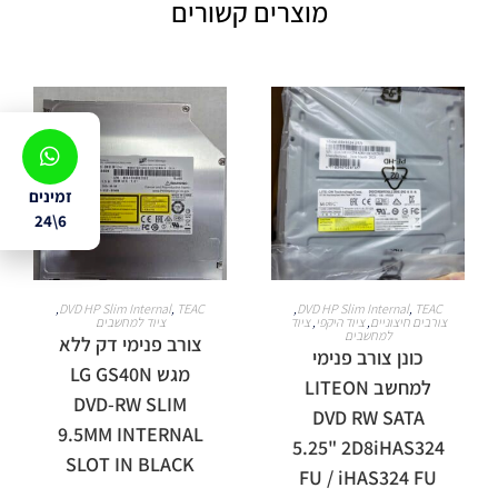
מוצרים קשורים
זמינים
6\24
מידע נוסף
מידע נוסף
,
DVD HP Slim Internal
,
TEAC
,
DVD HP Slim Internal
,
TEAC
צורבים חיצוניים
,
ציוד היקפי
,
ציוד
ציוד למחשבים
למחשבים
צורב פנימי דק ללא
כונן צורב פנימי
מגש LG GS40N
למחשב LITEON
DVD-RW SLIM
DVD RW SATA
9.5MM INTERNAL
5.25" 2D8iHAS324
SLOT IN BLACK
FU / iHAS324 FU