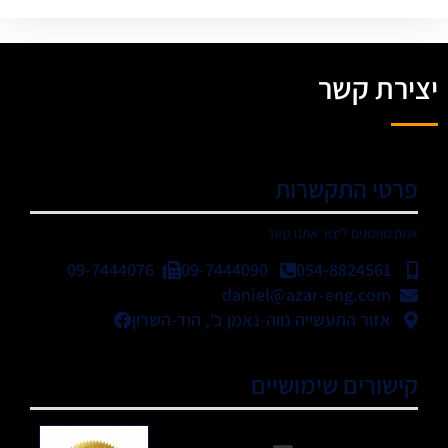
יצירת קשר
פרטי התקשרות
אתם מוזמנים ליצור אתנו קשר
09-7444076
09-7444090
054-8824561
daniel@azar-eng.com
אזור התעשייה נווה-נאמן ב', הוד-השרון
קישורים שימושיים