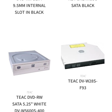
9.5MM INTERNAL
SATA BLACK
SLOT IN BLACK
מידע נוסף
TEAC
TEAC DV-W28S-
F93
מידע נוסף
TEAC
TEAC DVD-RW
SATA 5.25" WHITE
DV-W5600S-400