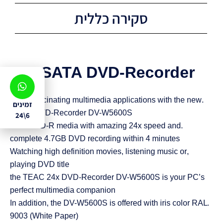
סקירה כללית
24x SATA DVD-Recorder
.Enjoy fascinating multimedia applications with the new
זמינים
TEAC DVD-Recorder DV-W5600S
6\24
.Burn DVD-R media with amazing 24x speed and
complete 4.7GB DVD recording within 4 minutes
,Watching high definition movies, listening music or
playing DVD title
the TEAC 24x DVD-Recorder DV-W5600S is your PC’s
perfect multimedia companion
.In addition, the DV-W5600S is offered with iris color RAL
9003 (White Paper)