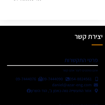
יצירת קשר
פרטי התקשרות
אתם מוזמנים ליצור אתנו קשר
09-7444076
09-7444090
054-8824561
daniel@azar-eng.com
אזור התעשייה נווה-נאמן ב', הוד-השרון